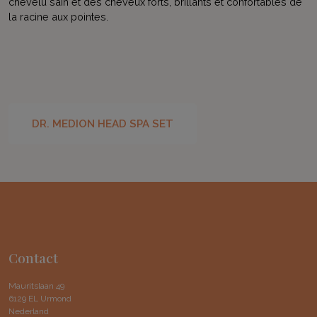
chevelu sain et des cheveux forts, brillants et confortables de
la racine aux pointes.
DR. MEDION HEAD SPA SET
Contact
Mauritslaan 49
6129 EL Urmond
Nederland