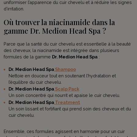
uniformiser l’apparence du cuir chevelu et à réduire les signes
d’irritation.
Où trouver la niacinamide dans la
gamme Dr. Medion Head Spa ?
Abonnez-vous à notre newsletter et
Parce que la santé du cuir chevelu est essentielle à la beauté
bénéficiez de 5 € de réduction sur votre
des cheveux, la niacinamide est intégrée dans plusieurs
première commande.
formules de la gamme
Dr. Medion Head Spa
:
Adresse
Dr. Medion Head Spa
Shampoo
e-
Nettoie en douceur tout en soutenant l’hydratation et
mail
l’équilibre du cuir chevelu.
Autorisation
J'accepte le traitement de mes données personnelles comme
Dr. Medion Head Spa
Scalp Pack
*
décrit dans la
déclaration de confidentialité
.
Un soin concentré qui nourrit et apaise le cuir chevelu.
*
Dr. Medion Head Spa
Treatment
Un soin lissant et fortifiant qui prend soin des cheveux et du
cuir chevelu.
Ensemble, ces formules agissent en harmonie pour un cuir