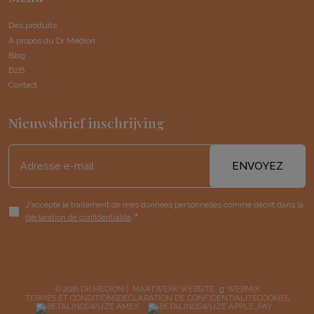
Des produits
À propos du Dr Medion
Blog
B2B
Contact
Nieuwsbrief inschrijving
Adresse
e-
mail
Autorisation
J'accepte le traitement de mes données personnelles comme décrit dans la
*
déclaration de confidentialité
.
*
© 2026 DR.MEDION |
MAATWERK WEBSITE
WEBMIX
TERMES ET CONDITIONS
DÉCLARATION DE CONFIDENTIALITÉ
COOKIES