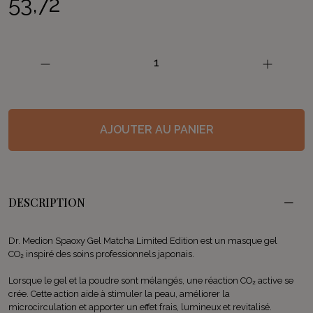
53,72
quantité
de
Spaoxy
Gel
Matcha
Limited
AJOUTER AU PANIER
Edition
DESCRIPTION
Dr. Medion Spaoxy Gel Matcha Limited Edition est un masque gel
CO₂ inspiré des soins professionnels japonais.
Lorsque le gel et la poudre sont mélangés, une réaction CO₂ active se
crée. Cette action aide à stimuler la peau, améliorer la
microcirculation et apporter un effet frais, lumineux et revitalisé.