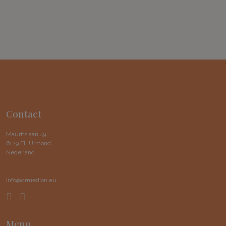
Contact
Mauritslaan 49
6129 EL Urmond
Nederland
info@drmedion.eu
Menu